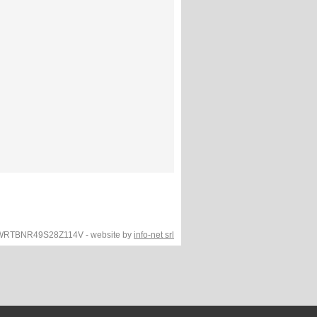
F.WRTBNR49S28Z114V - website by
info-net srl