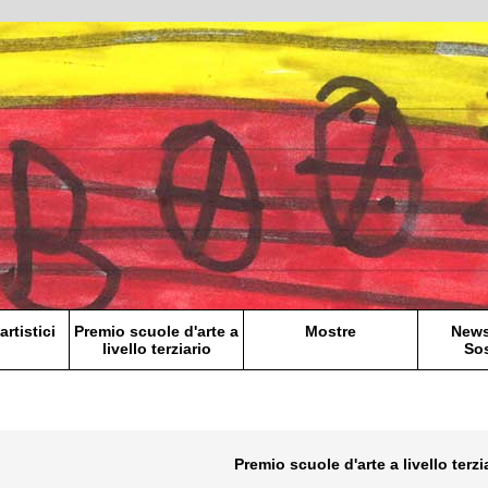
artistici
Premio scuole d'arte a
Mostre
News
livello terziario
Sos
Premio scuole d'arte a livello terzi