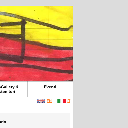
Gallery &
Eventi
tenitori
EN
IT
ario