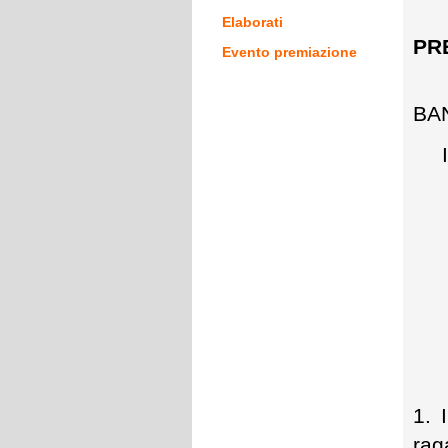
Elaborati
PR
Evento premiazione
BAN
1. 
rag