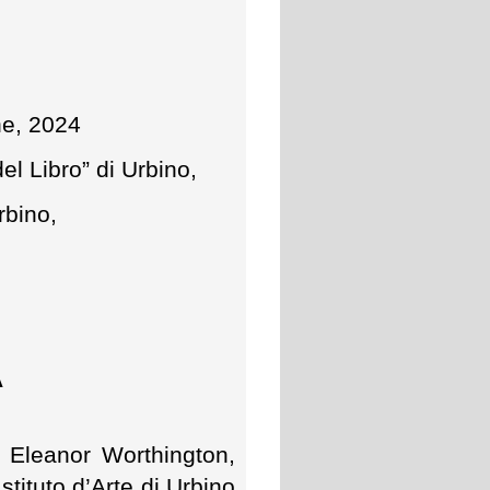
e, 2024
del Libro” di Urbino,
rbino,
A
 Eleanor Worthington,
stituto d’Arte di Urbino