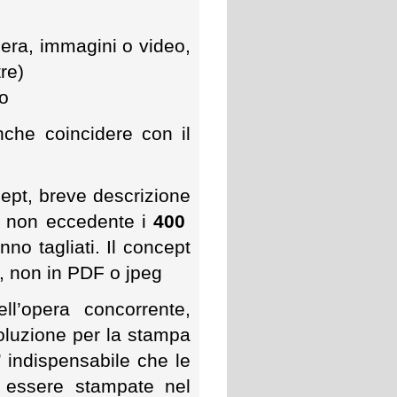
:
era, immagini o video,
tre)
o
che coincidere con il
pt, breve descrizione
a, non eccedente i
400
nno tagliati. Il concept
d, non in PDF o jpeg
ll’opera concorrente,
oluzione per la stampa
E’ indispensabile che le
essere stampate nel