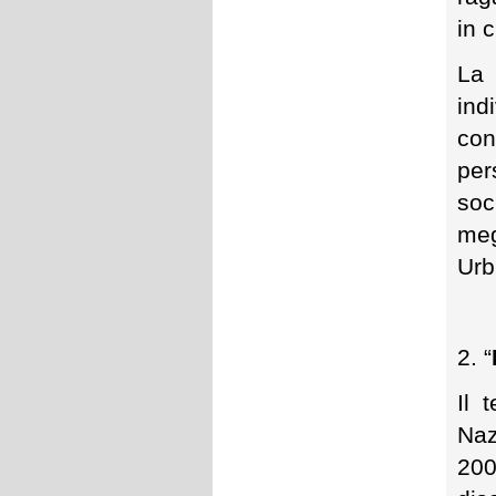
in 
La 
ind
con
per
soc
meg
Urb
2. “
Il 
Naz
200