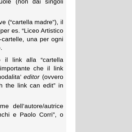
uole (non dai singoli
 (“cartella madre”), il
er es. “Liceo Artistico
cartelle, una per ogni
.
 il link alla “cartella
importante che il link
modalita’
editor
(ovvero
 the link can edit” in
me dell’autore/autrice
nchi e Paolo Corri”, o