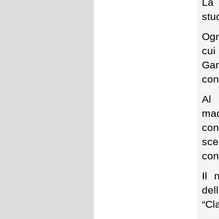
La 
stu
Ogn
cui
Gam
con
Al 
mad
con
sce
con
Il 
del
“Cl