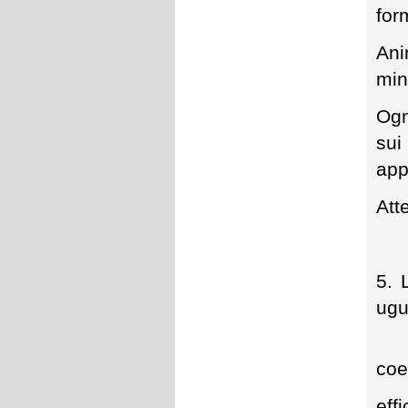
for
Ani
min
Ogn
sui
app
Att
5. 
ugu
coe
eff