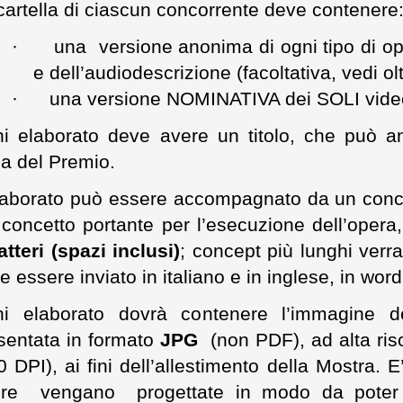
cartella di ciascun concorrente deve contenere
·
una versione anonima di ogni tipo di op
e dell’audiodescrizione (facoltativa, vedi ol
·
una versione NOMINATIVA dei SOLI vide
i elaborato deve avere un titolo, che può an
a del Premio.
laborato può essere accompagnato da un conce
 concetto portante per l’esecuzione dell’oper
atteri (spazi inclusi)
; concept più lunghi verra
e essere inviato in italiano e in inglese, in wor
i elaborato dovrà contenere l’immagine de
sentata in formato
JPG
(non PDF), ad alta ris
0 DPI), ai fini dell’allestimento della Mostra. 
re vengano progettate in modo da poter 