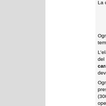
La 
Ogn
tem
L’e
del
car
dev
Ogn
pre
(30
ope