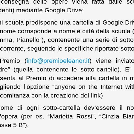
consegna delle opere viena fatta dalle sc
denti) mediante Google Drive:
i scuola predispone una cartella di Google Drive
 nome corrisponde a nome e città della scuola (p
ma, Pianello”), contenente una serie di sotto-
corrente, seguendo le specifiche riportate sotto
Premio (
info@premioeleanor.it
) viene inviato
re” (quella contenente le sotto-cartelle). E’ 
senta al Premio di accedere alla cartella in 
gliendo l’opzione “anyone on the Internet with
comitanza con la creazione del link)
nome di ogni sotto-cartella dev’essere il no
l’opera (per es. “Marietta Rossi”, “Cinzia Bia
asse 5 B”).