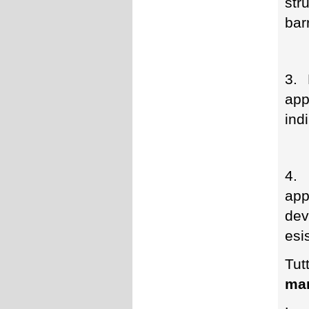
str
bar
3. 
app
ind
4.
app
dev
esi
Tut
ma