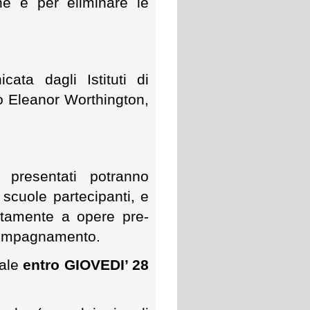
ne e per eliminare le
ta dagli Istituti di
o Eleanor Worthington,
presentati potranno
e scuole partecipanti, e
ettamente a opere pre-
accompagnamento.
tale
entro GIOVEDI’ 28