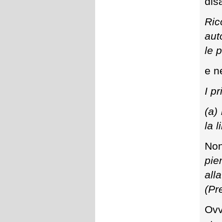
dis
Ric
aut
le 
e ne
I p
(a)
la 
Non
pie
all
(Pr
Ovv