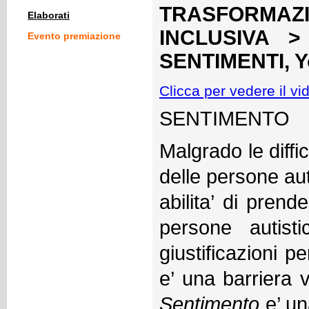
TRASFORMA
Elaborati
INCLUSIVA >
Evento premiazione
SENTIMENTI, Yo
Clicca per vedere il vi
SENTIMENTO 
Malgrado le diffic
delle persone aut
abilita’ di prend
persone autist
giustificazioni p
Sentimento 
e’ un