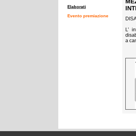
MEZ
Elaborati
INT
Evento premiazione
DISA
L’ i
disa
a cam