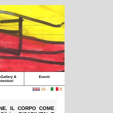
Gallery &
Eventi
tenitori
EN
IT
IONE. IL CORPO COME