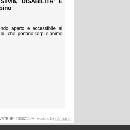
ilvia, DISABILITA' E
bino
ondo aperto e accessibile al
ibili che portano corpi e anime
F.WRTBNR49S28Z114V - website by
info-net srl