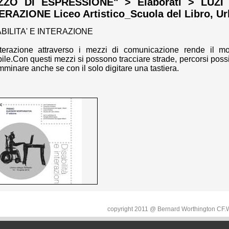
ZO DI ESPRESSIONE" > Elaborati > LUZI S
ERAZIONE Liceo Artistico_Scuola del Libro, Ur
BILITA' E INTERAZIONE
nterazione attraverso i mezzi di comunicazione rende il m
bile.Con questi mezzi si possono tracciare strade, percorsi poss
minare anche se con il solo digitare una tastiera.
copyright 2011 @ Bernard Worthington C