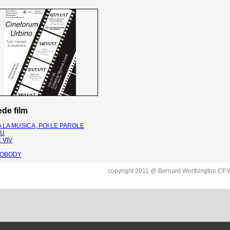
de film
 LA MUSICA, POI LE PAROLE
 U
 VIV
NOBODY
copyright 2011 @ Bernard Worthington C