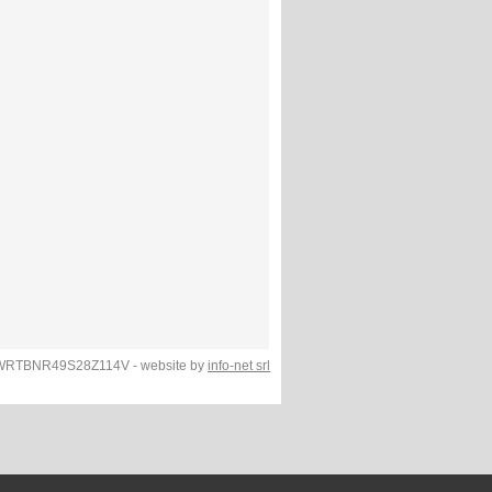
F.WRTBNR49S28Z114V - website by
info-net srl